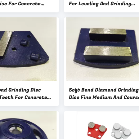
isc For Concrete
For Leveling And Grinding
 Terranzo Floor
Terrazzo
nd Grinding Disc
Soft Bond Diamond Grinding
Teeth For Concrete
Disc Fine Medium And Cours
zzo Floor
Bonds Available