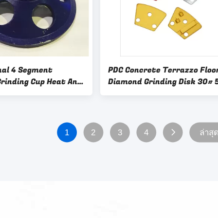
nal 4 Segment
PDC Concrete Terrazzo Floo
rinding Cup Heat And
Diamond Grinding Disk 30# 
istance
100# 150# 300#
1
2
3
4
ล่าสุ