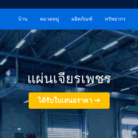
บ้าน
หมวดหมู่
ผลิตภัณฑ์
ทรัพยากร
แผ่นเจียรเพชร
ได้รับใบเสนอราคา