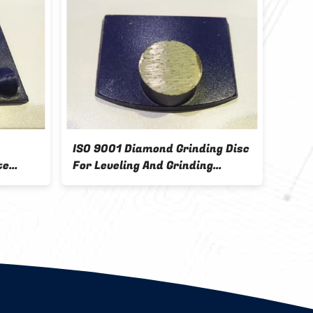
Stable Golden Diamond Cup
แผ่นเจียร
0#
Grinding Wheel 30# 50# 100#
ปรับระดับแ
150# 300#