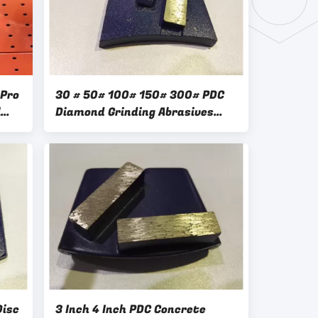
 Pro
30 # 50# 100# 150# 300# PDC
l
Diamond Grinding Abrasives
Concrete Floor
Disc
3 Inch 4 Inch PDC Concrete