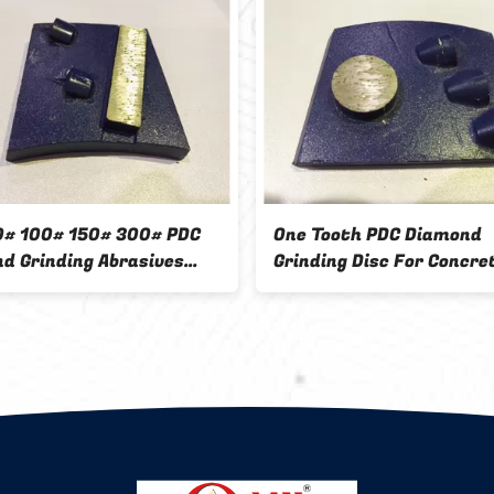
al 4 Segment
PDC Concrete Terrazzo Floor
inding Cup Heat And
Diamond Grinding Disk 30# 5
tance
100# 150# 300#