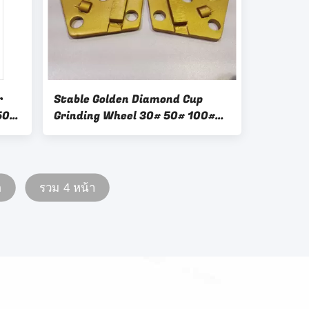
r
Stable Golden Diamond Cup
50#
Grinding Wheel 30# 50# 100#
150# 300#
ด
รวม 4 หน้า