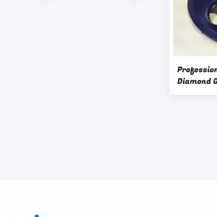
Professio
Diamond G
Wear Res