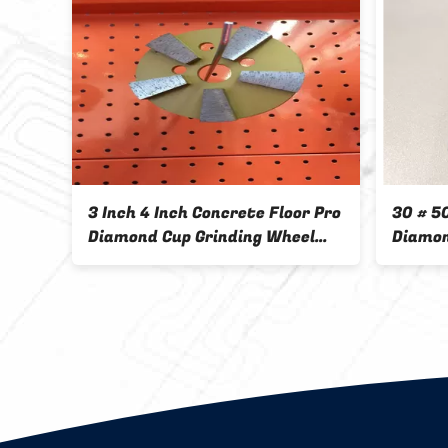
ISO 9001 Diamond Grinding Disc
Profession
For Leveling And Grinding
Diamond Gr
Terrazzo
Wear Resis