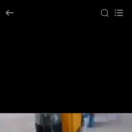
-
2026
Dongguan
Merrock
Industry
Co.,Ltd.
All
Rights
บ้าน
Reserved.
สินค้า
เกี่ยว
กับ
เรา
ทัวร์