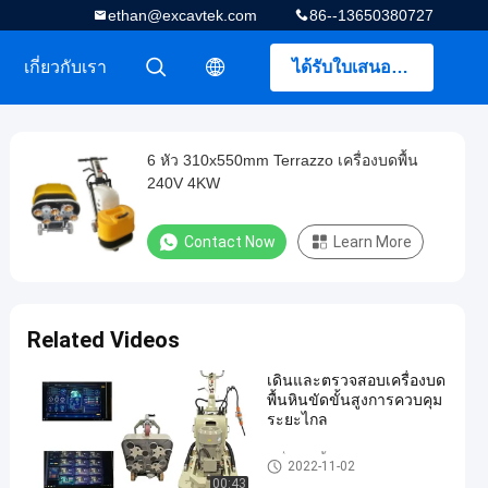
ethan@excavtek.com
86--13650380727
เกี่ยวกับเรา
ได้รับใบเสนอราคา
描述
描述
6 หัว 310x550mm Terrazzo เครื่องบดพื้น
240V 4KW
Contact Now
Learn More
Related Videos
เดินและตรวจสอบเครื่องบด
พื้นหินขัดขั้นสูงการควบคุม
ระยะไกล
เครื่องขัดพื้น Terrazzo
2022-11-02
00:43